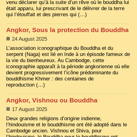
venu déclarer qu’à la suite d’un rêve où le bouddha lui
était apparu, lui prescrivant de le délivrer de la terre
TRIBES & TRADITIONS
qui l’étouffait et des pierres qui (…)
LAOS
Angkor, Sous la protection du Bouddha
CAMBODIA
24 August 2025
EXTRAORDINARY FINDS
L’association iconographique du Bouddha et du
VIETNAM 1950
serpent (Naga) est lié en Inde à un épisode fameux de
la vie du bienheureux. Au Cambodge, cette
FAMILY ARCHIVES
iconographie apparaît à la période angkorienne où elle
devient progressivement l’icône prédominante du
ECHOES OF THE PAST
bouddhisme Khmer : des centaines de
reproduction (…)
INSTITUTIONS & BELIEFS
CRAFTS, CELEBRATIONS TRANSPORT
Angkor, Vishnou ou Bouddha
PAST & PRESENT
17 August 2025
Deux grandes religions d’origine indienne,
ODDITIES & CURIOSITIES
l’hindouisme et le bouddhisme ont été adopté dans le
WHAT’S NEW
Cambodge ancien. Vishnou et Shiva, pour
l’hindouisme, le Bouddha pour le bouddhisme ont