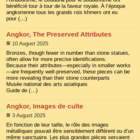
EXCLUSIVE STORIES
bénéficié tour à tour de la faveur royale. À l’époque
angkorienne tous les grands rois khmers ont eu
LAOS 2025
pour (…)
ETÉ 2025
Angkor, The Preserved Attributes
CLOSE-UP
10 August 2025
MUST-SEE
Bronzes, though fewer in number than stone statues,
often allow for more precise identifications.
NEWSLETTERS
Because their attributes—especially in smaller works
—are frequently well-preserved, these pieces can be
DÊ THAM
more revealing than their stone counterparts
DON’T MISS
Musée national des arts asiatiques
Guide de (…)
SWITCH TO FRENCH SITE
Angkor, Images de culte
3 August 2025
En fonction de leur taille, le rôle des images
métalliques pouvait être sensiblement différent ou d’un
même sanctuaire. Les plus grandes pièces servaient