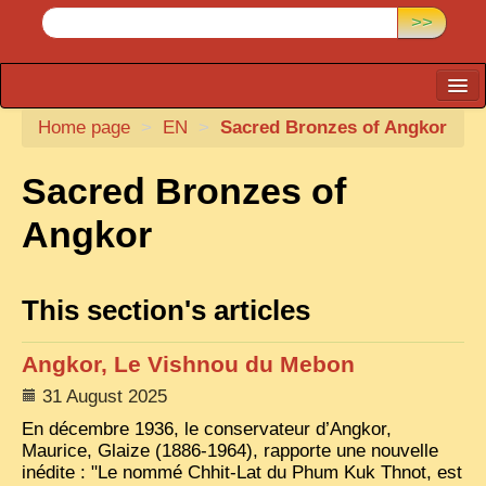
>>
Home page
CARTACARO
>
EN
>
Sacred Bronzes of Angkor
PHOTOGRAPHERS, PUBLISHERS
Sacred Bronzes of
ILLUSTRATORS
Angkor
TONKIN
BORDERLANDS
This section's articles
DE THAM
Angkor, Le Vishnou du Mebon
1908, DEFIANCE & REBELLION
31 August 2025
1909, BATTLEFRONT
En décembre 1936, le conservateur d’Angkor,
ANNAM
Maurice, Glaize (1886-1964), rapporte une nouvelle
inédite : "Le nommé Chhit-Lat du Phum Kuk Thnot, est
COCHINCHINA