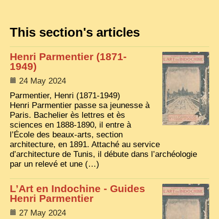
TRIBES & TRADITIONS
This section's articles
LAOS
CAMBODIA
Henri Parmentier (1871-
1949)
EXTRAORDINARY FINDS
24 May 2024
VIETNAM 1950
Parmentier, Henri (1871-1949)
FAMILY ARCHIVES
Henri Parmentier passe sa jeunesse à
Paris. Bachelier ès lettres et ès
ECHOES OF THE PAST
sciences en 1888-1890, il entre à
l’École des beaux-arts, section
INSTITUTIONS & BELIEFS
architecture, en 1891. Attaché au service
d’architecture de Tunis, il débute dans l’archéologie
CRAFTS, CELEBRATIONS TRANSPORT
par un relevé et une (…)
PAST & PRESENT
L’Art en Indochine - Guides
ODDITIES & CURIOSITIES
Henri Parmentier
WHAT’S NEW
27 May 2024