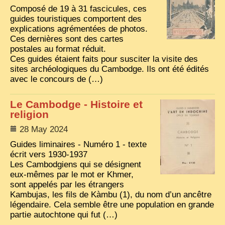
EXCLUSIVE STORIES
Composé de 19 à 31 fascicules, ces
guides touristiques comportent des
LAOS 2025
explications agrémentées de photos.
Ces dernières sont des cartes
ETÉ 2025
postales au format réduit.
Ces guides étaient faits pour susciter la visite des
CLOSE-UP
sites archéologiques du Cambodge. Ils ont été édités
avec le concours de (…)
MUST-SEE
NEWSLETTERS
Le Cambodge - Histoire et
religion
DÊ THAM
28 May 2024
DON’T MISS
Guides liminaires - Numéro 1 - texte
SWITCH TO FRENCH SITE
écrit vers 1930-1937
Les Cambodgiens qui se désignent
eux-mêmes par le mot er Khmer,
sont appelés par les étrangers
Kambujas, les fils de Kàmbu (1), du nom d’un ancêtre
légendaire. Cela semble être une population en grande
partie autochtone qui fut (…)