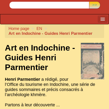
>>
Home page
CARTACARO
>
EN
>
Art en Indochine - Guides Henri Parmentier
PHOTOGRAPHERS, PUBLISHERS
Art en Indochine -
ILLUSTRATORS
TONKIN
Guides Henri
BORDERLANDS
Parmentier
DE THAM
Henri Parmentier
a rédigé, pour
1908, DEFIANCE & REBELLION
l’Office du tourisme en Indochine, une série de
guides sommaires et précis consacrés à
1909, BATTLEFRONT
l’archéologie khmère.
ANNAM
Partons à leur découverte ...
COCHINCHINA