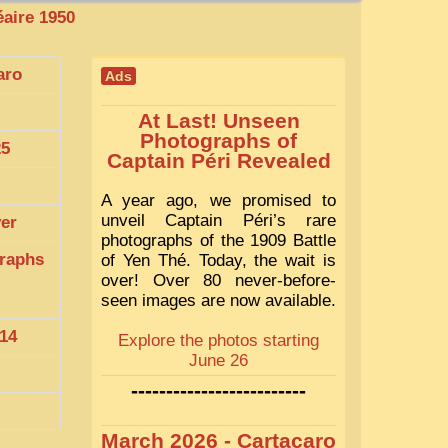
éaire 1950
aro
Ads
At Last! Unseen
Photographs of
25
Captain Péri Revealed
A year ago, we promised to
unveil Captain Péri’s rare
ver
photographs of the 1909 Battle
raphs
of Yen Thé. Today, the wait is
over! Over 80 never-before-
seen images are now available.
14
Explore the photos starting
June 26
-------------------------
March 2026 - Cartacaro