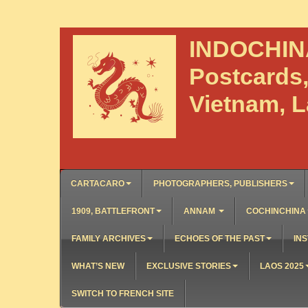
INDOCHI
Postcards
Vietnam, 
CARTACARO
PHOTOGRAPHERS, PUBLISHERS
1909, BATTLEFRONT
ANNAM
COCHINCHINA
FAMILY ARCHIVES
ECHOES OF THE PAST
INS
WHAT’S NEW
EXCLUSIVE STORIES
LAOS 2025
SWITCH TO FRENCH SITE