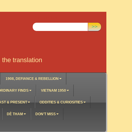
Rechercher :
>>
the translation
1908, DEFIANCE & REBELLION
RDINARY FINDS
VIETNAM 1950
AST & PRESENT
ODDITIES & CURIOSITIES
DÊ THAM
DON’T MISS