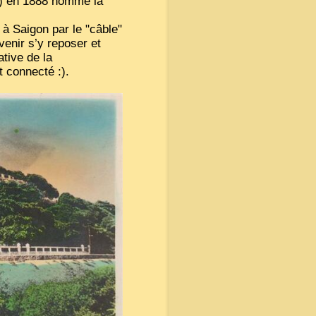
et) en 1888 nommé la
ié à Saigon par le "câble"
venir s’y reposer et
ative de la
t connecté :).