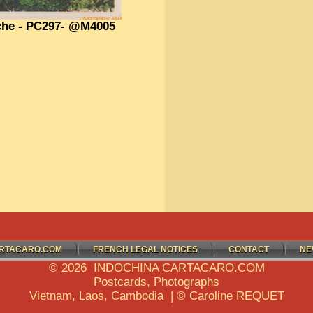
nche - PC297- @M4005
RTACARO.COM
FRENCH LEGAL NOTICES
CONTACT
NE
© 2026 INDOCHINA CARTACARO.COM
Postcards, Photographs
Vietnam, Laos, Cambodia | © Caroline REQUET