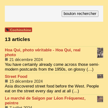
TRIBES & TRADITIONS
LAOS
CAMBODIA
Cochinchine
EXTRAORDINARY FINDS
13 articles
VIETNAM 1950
Hoa Qui, photo véritable - Hoa Qui, real
FAMILY ARCHIVES
photo
ECHOES OF THE PAST
21 décembre 2024
You have certainly already come across those semi-
INSTITUTIONS & BELIEFS
modern postcards from the 1950s, on glossy (…)
Street Food
CRAFTS, CELEBRATIONS TRANSPORT
15 décembre 2024
PAST & PRESENT
Asia discovered street food before the West. People
eat on the street every day and at all (…)
ODDITIES & CURIOSITIES
Le marché de Saïgon par Léon Fréquenez,
WHAT’S NEW
peintre
7 juillet 2024