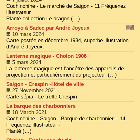
EXCLUSIVE STORIES
Cochinchine - Le marché de Saigon - 11 Fréquenez
illustrateur
LAOS 2025
Planté collection Le dragon (…)
ETÉ 2025
Arroyo à Sadec par André Joyeux
10 mars 2024
CLOSE-UP
Carte postée en décembre 1934, superbe illustration
d’André Joyeux.
MUST-SEE
Lanterne magique - Cholon 1906
NEWSLETTERS
5 mars 2024
La lanterne magique est l’ancêtre des appareils de
DÊ THAM
projection et particulièrement du projecteur (…)
DON’T MISS
Saigon - Crespin -Hôtel de ville
27 November 2021
SWITCH TO FRENCH SITE
Carte sépia - Le trèfle Crespin
La barque des charbonniers
18 March 2021
Cochinchine - Saigon - Barque de charbonnier – 14
Frequenez illustrateur -
Planté (…)