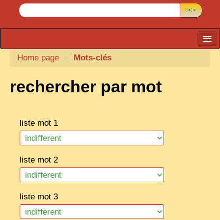
>>
Home page
CARTACARO
>
Mots-clés
PHOTOGRAPHERS, PUBLISHERS
rechercher par mot
ILLUSTRATORS
TONKIN
liste mot 1
BORDERLANDS
DE THAM
liste mot 2
1908, DEFIANCE & REBELLION
1909, BATTLEFRONT
liste mot 3
ANNAM
COCHINCHINA